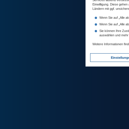
Services laufend verbess
Einwilligung. Diese gehen
Ländern mit ggf. unsiche
Wenn Sie auf „Alle ak
Wenn Sie auf „Alle a
Sie können Ihre Zusti
auswählen und mehr 
Weitere Informationen find
Einstellun