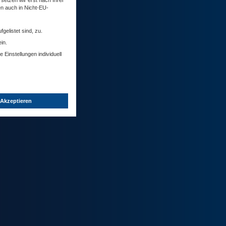
setzen wir erst nach Ihrer
n?
en auch in Nicht-EU-
gelistet sind, zu.
in.
 Einstellungen individuell
 Akzeptieren