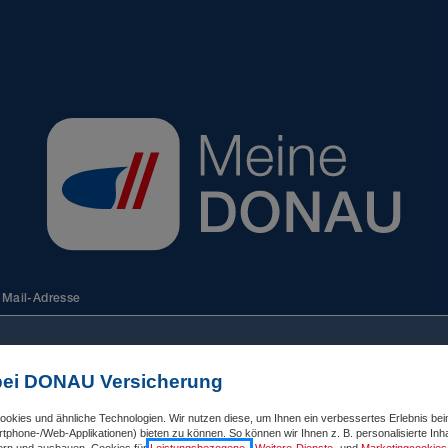
-Mail-Adresse
bei DONAU Versicherung
asswort
okies und ähnliche Technologien. Wir nutzen diese, um Ihnen ein verbessertes Erlebnis be
phone-/Web-Applikationen) bieten zu können. So können wir Ihnen z. B. personalisierte Inh