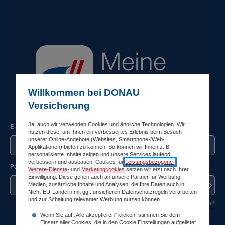
Willkommen bei DONAU
Versicherung
Ja, auch wir verwenden Cookies und ähnliche Technologien. Wir
E-Mail-Adresse
nutzen diese, um Ihnen ein verbessertes Erlebnis beim Besuch
unserer Online-Angebote (Websites, Smartphone-/Web-
Applikationen) bieten zu können. So können wir Ihnen z. B.
personalisierte Inhalte zeigen und unsere Services laufend
verbessern und ausbauen. Cookies für
Leistungsbezogene-
,
Passwort
Weitere-Dienste-
und
Marketingcookies
setzen wir erst nach Ihrer
Einwilligung. Diese gehen auch an unsere Partner für Werbung,
Medien, zusätzliche Inhalte und Analysen, die Ihre Daten auch in
Nicht-EU-Ländern mit ggf. unsicheren Datenschutzregeln verarbeiten
und zur Schaltung relevanter Werbung nutzen können.
Passwort vergessen?
Wenn Sie auf „Alle akzeptieren" klicken, stimmen Sie dem
Einsatz aller Cookies, die in den Cookie Einstellungen aufgelistet